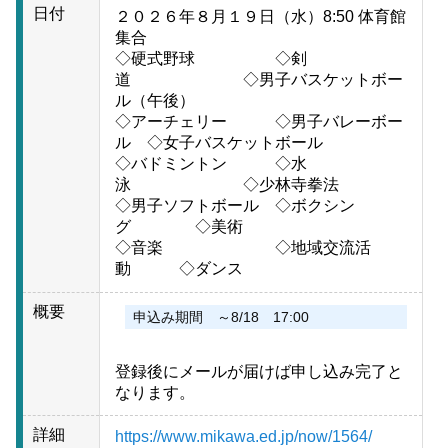
日付
２０２６年８月１９日（水）8:50 体育館
集合
◇硬式野球 ◇剣
道 ◇男子バスケットボー
ル（午後）
◇アーチェリー ◇男子バレーボー
ル ◇女子バスケットボール
◇バドミントン ◇水
泳 ◇少林寺拳法
◇男子ソフトボール ◇ボクシン
グ ◇美術
◇音楽 ◇地域交流活
動 ◇ダンス
概要
申込み期間 ～8/18 17:00
登録後にメールが届けば申し込み完了と
なります。
詳細
https://www.mikawa.ed.jp/now/1564/