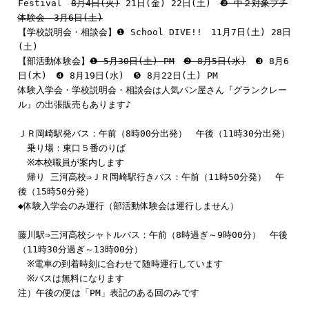
Festival
8月4日(火)
21日(金) 22日(土)
❸ 中２対象プチ
体験会 3月6日(土)
【学校説明会・相談会】❶ School DIVE!! 11月7日(土) 28日
(土)
【部活動体験会】
❶ 5月30日(土) PM
❷ 8月5日(水)
❸ 8月6
日(木) ❹ 8月19日(水) ❺ 8月22日(土) PM
体験入学会・学校説明会・相談会は人気パン屋さん『グランクレー
ル』の出張販売もあります♪
ＪＲ岡崎駅発バス：午前（
8
時
00
分出発） 午後
（11
時3
0
分出発）
乗り場：東口５番のりば
※
本校職員が案内します
帰り
三河高校
⇒
ＪＲ岡崎駅行きバス：午前（
11
時
50
分発） 午
後
（15
時
50
分発）
◆体験入学会のみ運行（部活動体験会は運行しません）
藤川駅
⇒
三河高校シャトルバス：午前（
8
時過ぎ～
9
時
00
分） 午後
（11
時30分過ぎ～13
時
00
分）
※
電車の到着時刻に合わせて随時運行しています
※
バスは無料になります
注）午後の便は「PM」表記のある回のみです